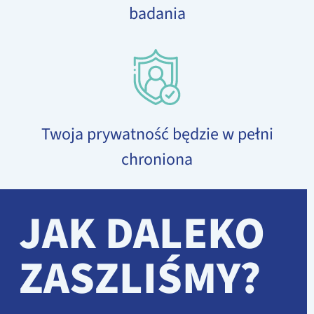
badania
Twoja prywatność będzie w pełni
chroniona
JAK DALEKO
ZASZLIŚMY?